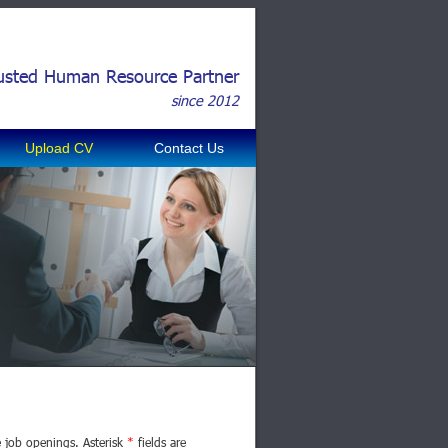
usted Human Resource Partner
since 2012
Upload CV
Contact Us
e job openings. Asterisk
*
fields are