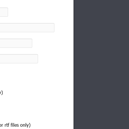
y)
rtf files only)