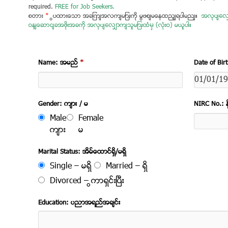
required.
FREE for Job Seekers.
စတား
*
ပြထားသော အချက်အလက်များကို မဖြစ်မနေထည့်ရပါမည်။
အလုပ်လျှေ
ဝန်ဆောင်ခအဖိုးအခကို အလုပ်လျှောက်သူများထံမှ (လုံးဝ) မယူပါ။
Name: အမည္
*
Date of Bir
Gender: က်ား / မ
NIRC No.: နိ
Male
Female
က်ား
မ
Marital Status: အိမ္ေထာင္ရွိ/မရွိ
Single – မရွိ
Married – ရွိ
Divorced – ကြာရွင္းၿပီး
Education: ပညာအရည္အခ်င္း