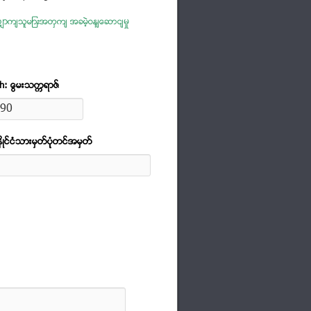
ာက်သူများအတွက် အခမဲ့ဝန်ဆောင်မှု
th: ေမြးသကၠရာဇ္
ဳင္ငံသားမွတ္ပံုုတင္အမွတ္