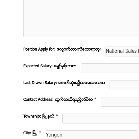
Position Apply for: ေလွ်ာက္ထားလိုုေသာရာထူး
Expected Salary: ေမွ်ာ္မွန္းလစာ
Last Drawn Salary: ေနာက္ဆံုုးရရွိထားေသာလစာ
Contact Address: ဆက္သြယ္ရမည့္လိပ္စာ
*
Township: ၿမိဳ ့နယ္
*
City: ၿမိဳ ့
*