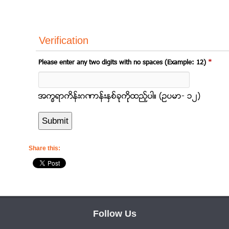
Verification
Please enter any two digits with no spaces (Example: 12)
*
အကၡရာကိန္းဂဏာန္းႏွစ္ခုုကိုုထည့္ပါ။ (ဥပမာ- ၁၂)
Share this:
Follow Us