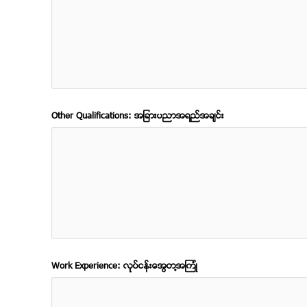
Other Qualifications: အျခားပညာအရည္အခ်င္း
Work Experience: လုုပ္ငန္းအေတြ႔အၾကံဳ