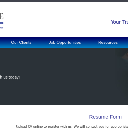
Your Tr
Our Clients
Job Opportunities
Resources
th us today!
Resume Form
Upload CV online to register with us. We will contact you for appropriat