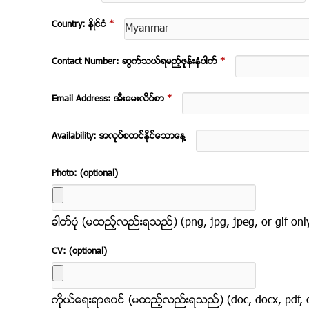
Country: နိဳင္ငံ
*
Contact Number: ဆက္သြယ္ရမည့္ဖုုန္းနံပါတ္
*
Email Address: အီးေမးလိပ္စာ
*
Availability: အလုုပ္စတင္ႏိုင္ေသာေန႔
Photo: (optional)
ဓါတ္ပံုု (မထည့္လည္းရသည္) (png, jpg, jpeg, or gif onl
CV: (optional)
ကိုုယ္ေရးရာဇ၀င္ (မထည့္လည္းရသည္) (doc, docx, pdf, or 