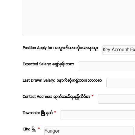
Position Apply for: ေလွ်ာက္ထားလိုုေသာရာထူး
Expected Salary: ေမွ်ာ္မွန္းလစာ
Last Drawn Salary: ေနာက္ဆံုုးရရွိထားေသာလစာ
Contact Address: ဆက္သြယ္ရမည့္လိပ္စာ
*
Township: ၿမိဳ ့နယ္
*
City: ၿမိဳ ့
*