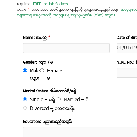
required.
FREE for Job Seekers.
စတား
*
ပြထားသော အချက်အလက်များကို မဖြစ်မနေထည့်ရပါမည်။
အလုပ်လျှေ
ဝန်ဆောင်ခအဖိုးအခကို အလုပ်လျှောက်သူများထံမှ (လုံးဝ) မယူပါ။
Name: အမည္
*
Date of Bir
Gender: က်ား / မ
NIRC No.: နိ
Male
Female
က်ား
မ
Marital Status: အိမ္ေထာင္ရွိ/မရွိ
Single – မရွိ
Married – ရွိ
Divorced – ကြာရွင္းၿပီး
Education: ပညာအရည္အခ်င္း