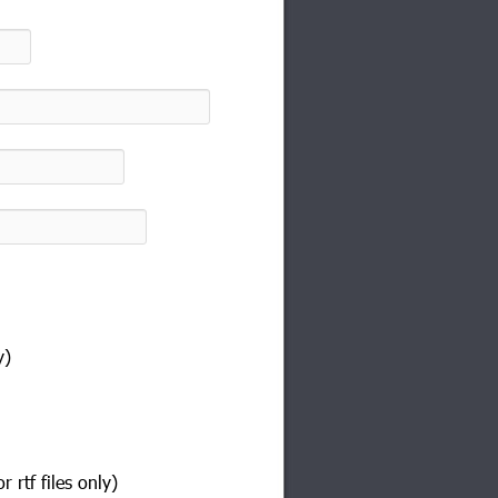
y)
rtf files only)