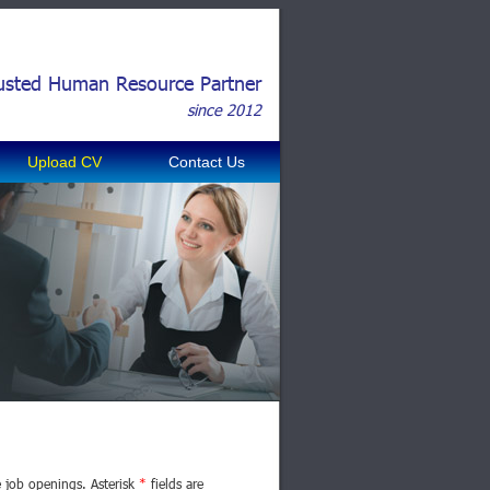
usted Human Resource Partner
since 2012
Upload CV
Contact Us
e job openings. Asterisk
*
fields are