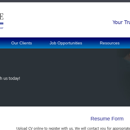
Your Tr
Our Clients
Job Opportunities
Resources
th us today!
Resume Form
Upload CV online to register with us. We will contact you for appropriat