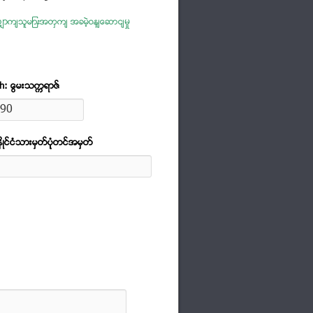
ာက်သူများအတွက် အခမဲ့ဝန်ဆောင်မှု
th: ေမြးသကၠရာဇ္
ဳင္ငံသားမွတ္ပံုုတင္အမွတ္