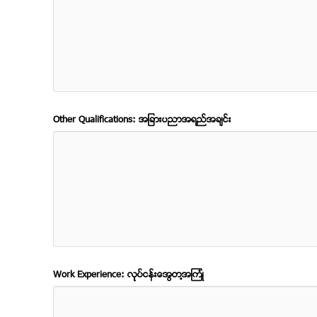
Other Qualifications: အျခားပညာအရည္အခ်င္း
Work Experience: လုုပ္ငန္းအေတြ႔အၾကံဳ