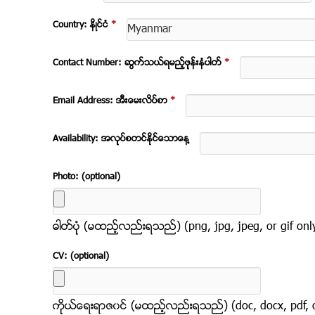
Country: နိဳင္ငံ
*
Contact Number: ဆက္သြယ္ရမည့္ဖုုန္းနံပါတ္
*
Email Address: အီးေမးလိပ္စာ
*
Availability: အလုုပ္စတင္ႏိုင္ေသာေန႔
Photo: (optional)
ဓါတ္ပံုု (မထည့္လည္းရသည္) (png, jpg, jpeg, or gif onl
CV: (optional)
ကိုုယ္ေရးရာဇ၀င္ (မထည့္လည္းရသည္) (doc, docx, pdf, or 