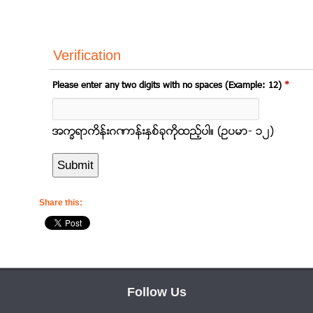
Verification
Please enter any two digits with no spaces (Example: 12)
*
အကၡရာကိန္းဂဏာန္းႏွစ္ခုုကိုုထည့္ပါ။ (ဥပမာ- ၁၂)
Share this:
Follow Us